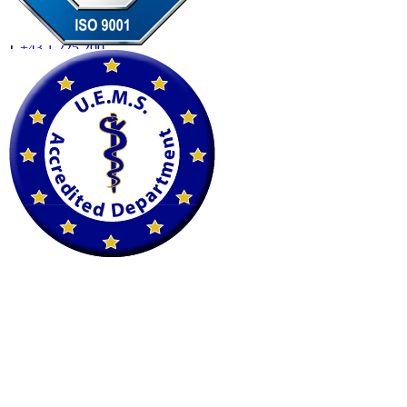
Fleischmarkt 19
1010 Wien
T
+43 1 225 200
F
+43 1 225 200 22
petscan@imaging.at