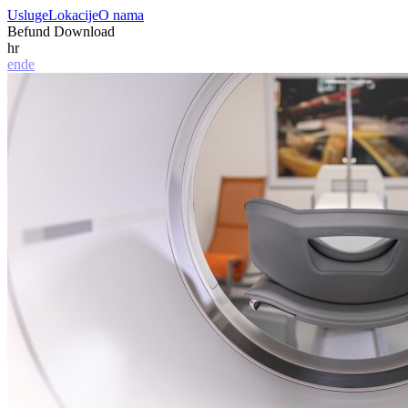
Usluge
Lokacije
O nama
Befund Download
hr
en
de