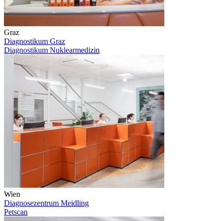
Graz
Diagnostikum Graz
Diagnostikum Nuklearmedizin
Wien
Diagnosezentrum Meidling
Petscan