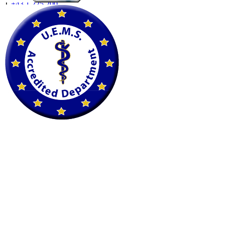
T
+43 1 225 200
F
+43 1 225 200 22
petscan@imaging.at