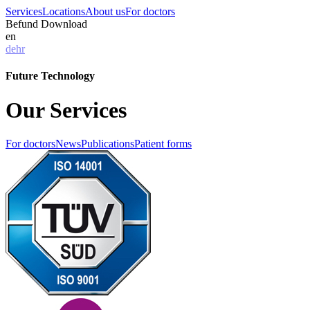
Services
Locations
About us
For doctors
Befund Download
en
de
hr
Future Technology
Our Services
For doctors
News
Publications
Patient forms