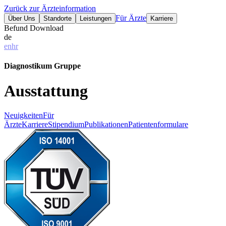
Zurück zur Ärzteinformation
Für Ärzte
Über Uns
Standorte
Leistungen
Karriere
Befund Download
de
en
hr
Diagnostikum Gruppe
Ausstattung
Neuigkeiten
Für
Ärzte
Karriere
Stipendium
Publikationen
Patientenformulare