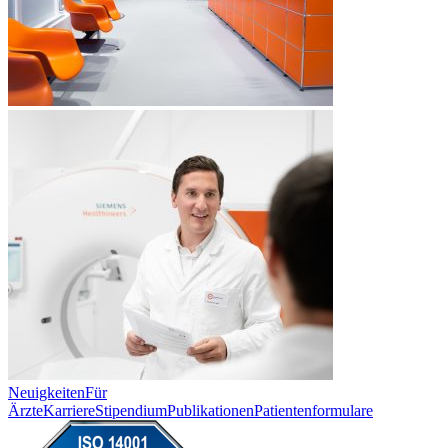
Neuigkeiten
Für
Ärzte
Karriere
Stipendium
Publikationen
Patientenformulare