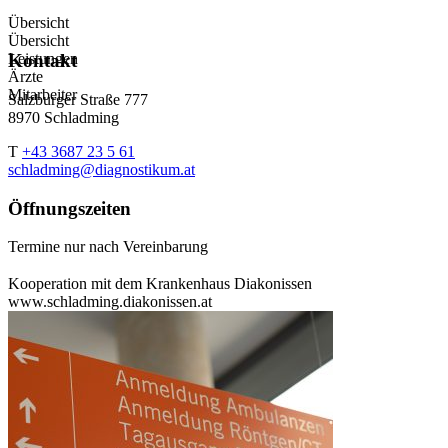
Übersicht
Übersicht
Leistungen
Kontakt
Ärzte
Mitarbeiter
Salzburger Straße 777
8970 Schladming
T
+43 3687 23 5 61
schladming@diagnostikum.at
Öffnungszeiten
Termine nur nach Vereinbarung
Kooperation mit dem Krankenhaus Diakonissen
www.schladming.diakonissen.at