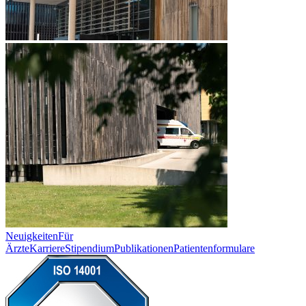
Neuigkeiten
Für
Ärzte
Karriere
Stipendium
Publikationen
Patientenformulare