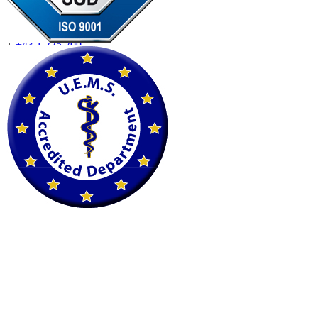
Fleischmarkt 19
1010 Wien
T
+43 1 225 200
F
+43 1 225 200 22
petscan@imaging.at