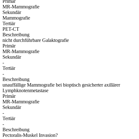
Primär
MR-Mammografie
Sekundär
Mammografie
Tertiär
PET-CT
Beschreibung
nicht durchführbare Galaktografie
Primär
MR-Mammografie
Sekundär
-
Tertiär
-
Beschreibung
unauffällige Mammografie bei bioptisch gesicherter axillärer
Lymphknotenmetastase
Primär
MR-Mammografie
Sekundär
-
Tertiär
-
Beschreibung
Pectoralis-Muskel Invasion?