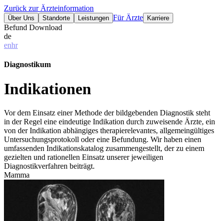
Zurück zur Ärzteinformation
Für Ärzte
Über Uns
Standorte
Leistungen
Karriere
Befund Download
de
en
hr
Diagnostikum
Indikationen
Vor dem Einsatz einer Methode der bildgebenden Diagnostik steht
in der Regel eine eindeutige Indikation durch zuweisende Ärzte, ein
von der Indikation abhängiges therapierelevantes, allgemeingültiges
Untersuchungsprotokoll oder eine Befundung. Wir haben einen
umfassenden Indikationskatalog zusammengestellt, der zu einem
gezielten und rationellen Einsatz unserer jeweiligen
Diagnostikverfahren beiträgt.
Mamma
Mamma
Gefäßsystem
Becken
Abdomen
Thoraxorgane