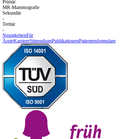
Primär
MR-Mammografie
Sekundär
-
Tertiär
-
Neuigkeiten
Für
Ärzte
Karriere
Stipendium
Publikationen
Patientenformulare