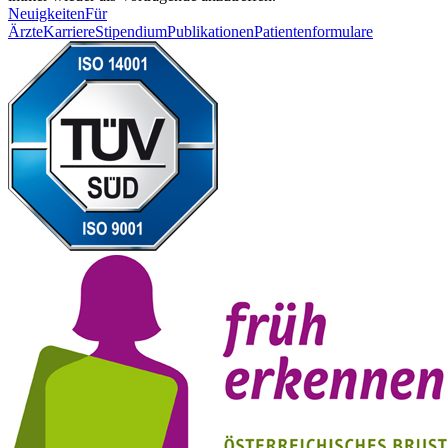
Neuigkeiten
Für
Ärzte
Karriere
Stipendium
Publikationen
Patientenformulare