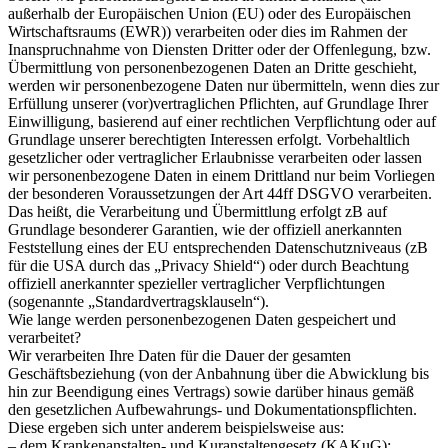
außerhalb der Europäischen Union (EU) oder des Europäischen
Wirtschaftsraums (EWR)) verarbeiten oder dies im Rahmen der
Inanspruchnahme von Diensten Dritter oder der Offenlegung, bzw.
Übermittlung von personenbezogenen Daten an Dritte geschieht,
werden wir personenbezogene Daten nur übermitteln, wenn dies zur
Erfüllung unserer (vor)vertraglichen Pflichten, auf Grundlage Ihrer
Einwilligung, basierend auf einer rechtlichen Verpflichtung oder auf
Grundlage unserer berechtigten Interessen erfolgt. Vorbehaltlich
gesetzlicher oder vertraglicher Erlaubnisse verarbeiten oder lassen
wir personenbezogene Daten in einem Drittland nur beim Vorliegen
der besonderen Voraussetzungen der Art 44ff DSGVO verarbeiten.
Das heißt, die Verarbeitung und Übermittlung erfolgt zB auf
Grundlage besonderer Garantien, wie der offiziell anerkannten
Feststellung eines der EU entsprechenden Datenschutzniveaus (zB
für die USA durch das „Privacy Shield“) oder durch Beachtung
offiziell anerkannter spezieller vertraglicher Verpflichtungen
(sogenannte „Standardvertragsklauseln“).
Wie lange werden personenbezogenen Daten gespeichert und
verarbeitet?
Wir verarbeiten Ihre Daten für die Dauer der gesamten
Geschäftsbeziehung (von der Anbahnung über die Abwicklung bis
hin zur Beendigung eines Vertrags) sowie darüber hinaus gemäß
den gesetzlichen Aufbewahrungs- und Dokumentationspflichten.
Diese ergeben sich unter anderem beispielsweise aus:
– dem Krankenanstalten- und Kuranstaltengesetz (KAKuG);