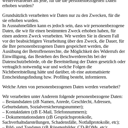
weiterverarbeitet als jene, für die die personenbezogenen Daten
erhoben wurden?
Grundsätzlich verarbeiten wir Daten nur zu den Zwecken, für die
sie erhoben wurden.
In Ausnahmefällen kann es jedoch sein, dass wir personenbezogene
Daten, die wir für einen bestimmten Zweck erhoben haben, für
einen anderen Zweck verarbeiten. Wir werden Sie in diesem Fall
vor der beabsichtigten Verarbeitung über den Zweck, die Dauer, für
die Ihre personenbezogenen Daten gespeichert werden, die
Ausübung der Betroffenenrechte, die Möglichkeit des Widerrufs der
Einwilligung, das Bestehen des Beschwerderechts bei der
Datenschutzbehörde, ob die Bereitstellung der Daten gesetzlich oder
vertraglich notwendig war und welche Folgen die
Nichtbereitstellung hätte und darüber, ob eine automatisierte
Entscheidungsfindung bzw. Profiling besteht, informieren.
Welche Arten von personenbezogenen Daten werden verarbeitet?
Wir verarbeiten unter Anderem folgende personenbezogene Daten:
– Bestandsdaten (zB Namen, Anrede, Geschlecht, Adressen,
Geburtsdatum, Sozialversicherungsnummer);
– Kontaktdaten (zB E-Mail, Telefonnummern);
– Dokumentationsdaten (zB Gesprächsprotokolle,
Sachverhaltsdarstellungen, Schadensfälle, Notfallprotokolle, etc);
– Bild- und Tondaten (zB Röngtenbilder, CD-ROMs, etc);