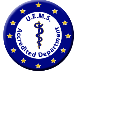
F
+43 1 225 200 22
petscan@imaging.at