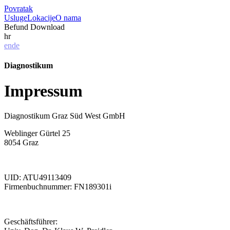
Povratak
Usluge
Lokacije
O nama
Befund Download
hr
en
de
Diagnostikum
Impressum
Diagnostikum Graz Süd West GmbH
Weblinger Gürtel 25
8054 Graz
UID: ATU49113409
Firmenbuchnummer: FN189301i
Geschäftsführer: