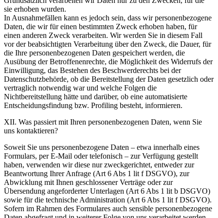
Grundsätzlich verarbeiten wir Daten nur zu den Zwecken, für die
sie erhoben wurden.
In Ausnahmefällen kann es jedoch sein, dass wir personenbezogene
Daten, die wir für einen bestimmten Zweck erhoben haben, für
einen anderen Zweck verarbeiten. Wir werden Sie in diesem Fall
vor der beabsichtigten Verarbeitung über den Zweck, die Dauer, für
die Ihre personenbezogenen Daten gespeichert werden, die
Ausübung der Betroffenenrechte, die Möglichkeit des Widerrufs der
Einwilligung, das Bestehen des Beschwerderechts bei der
Datenschutzbehörde, ob die Bereitstellung der Daten gesetzlich oder
vertraglich notwendig war und welche Folgen die
Nichtbereitstellung hätte und darüber, ob eine automatisierte
Entscheidungsfindung bzw. Profiling besteht, informieren.
XII. Was passiert mit Ihren personenbezogenen Daten, wenn Sie
uns kontaktieren?
Soweit Sie uns personenbezogene Daten – etwa innerhalb eines
Formulars, per E-Mail oder telefonisch – zur Verfügung gestellt
haben, verwenden wir diese nur zweckgerichtet, entweder zur
Beantwortung Ihrer Anfrage (Art 6 Abs 1 lit f DSGVO), zur
Abwicklung mit Ihnen geschlossener Verträge oder zur
Übersendung angeforderter Unterlagen (Art 6 Abs 1 lit b DSGVO)
sowie für die technische Administration (Art 6 Abs 1 lit f DSGVO).
Sofern im Rahmen des Formulares auch sensible personenbezogene
Daten abgefragt und in weiterer Folge von uns verarbeitet werden,