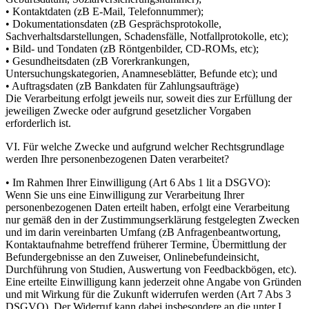
• Kontaktdaten (zB E-Mail, Telefonnummer);
• Dokumentationsdaten (zB Gesprächsprotokolle,
Sachverhaltsdarstellungen, Schadensfälle, Notfallprotokolle, etc);
• Bild- und Tondaten (zB Röntgenbilder, CD-ROMs, etc);
• Gesundheitsdaten (zB Vorerkrankungen,
Untersuchungskategorien, Anamneseblätter, Befunde etc); und
• Auftragsdaten (zB Bankdaten für Zahlungsaufträge)
Die Verarbeitung erfolgt jeweils nur, soweit dies zur Erfüllung der
jeweiligen Zwecke oder aufgrund gesetzlicher Vorgaben
erforderlich ist.
VI. Für welche Zwecke und aufgrund welcher Rechtsgrundlage
werden Ihre personenbezogenen Daten verarbeitet?
• Im Rahmen Ihrer Einwilligung (Art 6 Abs 1 lit a DSGVO):
Wenn Sie uns eine Einwilligung zur Verarbeitung Ihrer
personenbezogenen Daten erteilt haben, erfolgt eine Verarbeitung
nur gemäß den in der Zustimmungserklärung festgelegten Zwecken
und im darin vereinbarten Umfang (zB Anfragenbeantwortung,
Kontaktaufnahme betreffend früherer Termine, Übermittlung der
Befundergebnisse an den Zuweiser, Onlinebefundeinsicht,
Durchführung von Studien, Auswertung von Feedbackbögen, etc).
Eine erteilte Einwilligung kann jederzeit ohne Angabe von Gründen
und mit Wirkung für die Zukunft widerrufen werden (Art 7 Abs 3
DSGVO). Der Widerruf kann dabei insbesondere an die unter I.