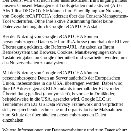
Der Dienst wird erst nach Ihrer ausdrücklichen Einwilligung mittels
unseres Consent-Management-Tools geladen und aktiviert (Art 6
Abs 1 lit a DSGVO). Sie können Ihre Einwilligung zur Nutzung
von Google reCAPTCHA jederzeit über das Consent-Management-
Tool widerrufen. Ohne Ihre aktive Zustimmung findet keine
Datenverarbeitung durch Google reCAPTCHA statt.
Bei der Nutzung von Google reCAPTCHA können
personenbezogene Daten wie Ihre IP-Adresse (innerhalb der EU vor
Übertragung gekürzt), die Referrer-URL, Angaben zu Ihrem
Betriebssystem und Browser, Cookies, Mausbewegungen sowie
Tastatureingaben an Google übermittelt und verarbeitet werden, um
das Nutzerverhalten zu analysieren.
Mit der Nutzung von Google reCAPTCHA können
personenbezogene Daten an Server außerhalb der Europäischen
Union, insbesondere in die USA, übertragen werden. Dabei wird
Ihre IP-Adresse gemäß EU-Standards innerhalb der EU vor der
Übermittlung gekürzt (anonymisiert), bevor sie in Drittländer,
beispielsweise in die USA, gesendet wird. Google LLC ist
Teilnehmer am EU-US Data Privacy Framework und verpflichtet
sich, entsprechende technische und organisatorische Maßnahmen
zum Schutz der übermittelten personenbezogenen Daten
einzuhalten.
Weitere Informationen zur Datenverarbeitung und zum Datenschutz