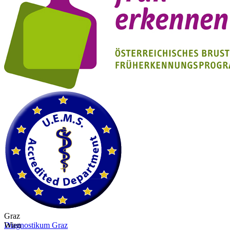
Graz
Diagnostikum Graz
Wien