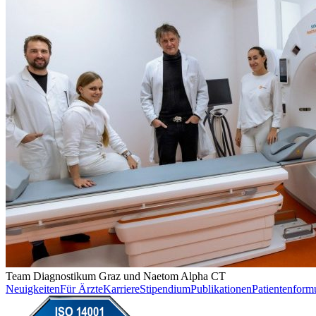
Team Diagnostikum Graz und Naetom Alpha CT
Neuigkeiten
Für Ärzte
Karriere
Stipendium
Publikationen
Patientenform