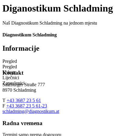
Diganostikum Schladming
Naš Diagnostikum Schladming na jednom mjestu
Diagnostikum Schladming
Informacije
Pregled
Pregled
Usluge
Kontakt
Liječnici
Zaposlenici
Salzburger Straße 777
8970 Schladming
T
+43 3687 23 5 61
F
+43 3687 23 5 61-23
schladming@diagnostikum.at
Radna vremena
Termini samo prema dogovoru