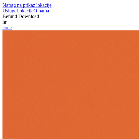
Natrag na prikaz lokacije
Usluge
Lokacije
O nama
Befund Download
hr
en
de