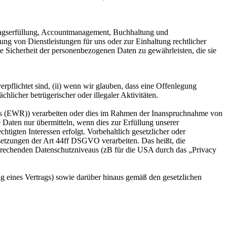
tragserfüllung, Accountmanagement, Buchhaltung und
ng von Dienstleistungen für uns oder zur Einhaltung rechtlicher
die Sicherheit der personenbezogenen Daten zu gewährleisten, die sie
pflichtet sind, (ii) wenn wir glauben, dass eine Offenlegung
hlicher betrügerischer oder illegaler Aktivitäten.
ms (EWR)) verarbeiten oder dies im Rahmen der Inanspruchnahme von
Daten nur übermitteln, wenn dies zur Erfüllung unserer
htigten Interessen erfolgt. Vorbehaltlich gesetzlicher oder
ssetzungen der Art 44ff DSGVO verarbeiten. Das heißt, die
tsprechenden Datenschutzniveaus (zB für die USA durch das „Privacy
g eines Vertrags) sowie darüber hinaus gemäß den gesetzlichen