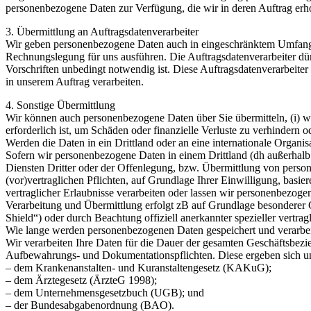
personenbezogene Daten zur Verfügung, die wir in deren Auftrag er
3. Übermittlung an Auftragsdatenverarbeiter
Wir geben personenbezogene Daten auch in eingeschränktem Umfang a
Rechnungslegung für uns ausführen. Die Auftragsdatenverarbeiter dür
Vorschriften unbedingt notwendig ist. Diese Auftragsdatenverarbeiter 
in unserem Auftrag verarbeiten.
4. Sonstige Übermittlung
Wir können auch personenbezogene Daten über Sie übermitteln, (i) we
erforderlich ist, um Schäden oder finanzielle Verluste zu verhindern o
Werden die Daten in ein Drittland oder an eine internationale Organisa
Sofern wir personenbezogene Daten in einem Drittland (dh außerha
Diensten Dritter oder der Offenlegung, bzw. Übermittlung von perso
(vor)vertraglichen Pflichten, auf Grundlage Ihrer Einwilligung, basier
vertraglicher Erlaubnisse verarbeiten oder lassen wir personenbezog
Verarbeitung und Übermittlung erfolgt zB auf Grundlage besonderer G
Shield“) oder durch Beachtung offiziell anerkannter spezieller vertra
Wie lange werden personenbezogenen Daten gespeichert und verarbei
Wir verarbeiten Ihre Daten für die Dauer der gesamten Geschäftsbez
Aufbewahrungs- und Dokumentationspflichten. Diese ergeben sich un
– dem Krankenanstalten- und Kuranstaltengesetz (KAKuG);
– dem Ärztegesetz (ÄrzteG 1998);
– dem Unternehmensgesetzbuch (UGB); und
– der Bundesabgabenordnung (BAO).