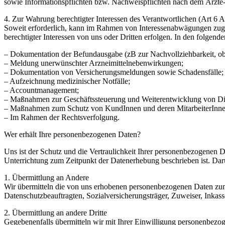
sowie Informationspflichten bzw. Nachweispflichten nach dem Ärzte-/
4. Zur Wahrung berechtigter Interessen des Verantwortlichen (Art 6 
Soweit erforderlich, kann im Rahmen von Interessenabwägungen zugun
berechtigter Interessen von uns oder Dritten erfolgen. In den folgen
– Dokumentation der Befundausgabe (zB zur Nachvollziehbarkeit, ob
– Meldung unerwünschter Arzneimittelnebenwirkungen;
– Dokumentation von Versicherungsmeldungen sowie Schadensfälle;
– Aufzeichnung medizinischer Notfälle;
– Accountmanagement;
– Maßnahmen zur Geschäftssteuerung und Weiterentwicklung von Die
– Maßnahmen zum Schutz von KundInnen und deren MitarbeiterInne
– Im Rahmen der Rechtsverfolgung.
Wer erhält Ihre personenbezogenen Daten?
Uns ist der Schutz und die Vertraulichkeit Ihrer personenbezogenen
Unterrichtung zum Zeitpunkt der Datenerhebung beschrieben ist. Dar
1. Übermittlung an Andere
Wir übermitteln die von uns erhobenen personenbezogenen Daten zu
Datenschutzbeauftragten, Sozialversicherungsträger, Zuweiser, Inkas
2. Übermittlung an andere Dritte
Gegebenenfalls übermitteln wir mit Ihrer Einwilligung personenbez