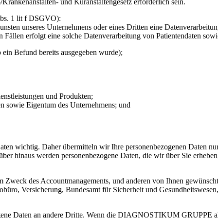
Krankenanstalten- und Kuranstaltengesetz erforderlich sein.
Abs. 1 lit f DSGVO):
sten unseres Unternehmens oder eines Dritten eine Datenverarbeitung 
den Fällen erfolgt eine solche Datenverarbeitung von Patientendaten so
 ein Befund bereits ausgegeben wurde);
nstleistungen und Produkten;
n sowie Eigentum des Unternehmens; und
 Daten wichtig. Daher übermitteln wir Ihre personenbezogenen Daten n
über hinaus werden personenbezogene Daten, die wir über Sie erheben,
m Zweck des Accountmanagements, und anderen von Ihnen gewünschten
sobüro, Versicherung, Bundesamt für Sicherheit und Gesundheitswesen, 
ogene Daten an andere Dritte. Wenn die DIAGNOSTIKUM GRUPPE als Dien