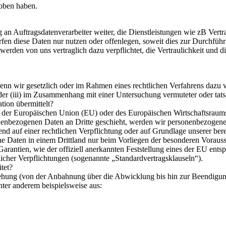
hoben haben.
n Auftragsdatenverarbeiter weiter, die Dienstleistungen wie zB Ver
fen diese Daten nur nutzen oder offenlegen, soweit dies zur Durchführu
werden von uns vertraglich dazu verpflichtet, die Vertraulichkeit und 
nn wir gesetzlich oder im Rahmen eines rechtlichen Verfahrens dazu ver
der (iii) im Zusammenhang mit einer Untersuchung vermuteter oder tatsäc
tion übermittelt?
lb der Europäischen Union (EU) oder des Europäischen Wirtschaftsrau
nenbezogenen Daten an Dritte geschieht, werden wir personenbezogene 
end auf einer rechtlichen Verpflichtung oder auf Grundlage unserer berec
ene Daten in einem Drittland nur beim Vorliegen der besonderen Vorau
arantien, wie der offiziell anerkannten Feststellung eines der EU en
glicher Verpflichtungen (sogenannte „Standardvertragsklauseln“).
tet?
iehung (von der Anbahnung über die Abwicklung bis hin zur Beendigun
ter anderem beispielsweise aus: