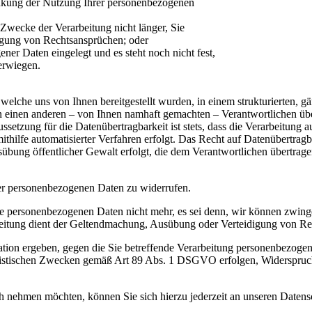
änkung der Nutzung Ihrer personenbezogenen
Zwecke der Verarbeitung nicht länger, Sie
igung von Rechtsansprüchen; oder
er Daten eingelegt und es steht noch nicht fest,
erwiegen.
welche uns von Ihnen bereitgestellt wurden, in einem strukturierten,
n einen anderen – von Ihnen namhaft gemachten – Verantwortlichen über
etzung für die Datenübertragbarkeit ist stets, dass die Verarbeitung au
ithilfe automatisierter Verfahren erfolgt. Das Recht auf Datenübertragb
 Ausübung öffentlicher Gewalt erfolgt, die dem Verantwortlichen übertrag
hrer personenbezogenen Daten zu widerrufen.
hre personenbezogenen Daten nicht mehr, es sei denn, wir können zwin
rbeitung dient der Geltendmachung, Ausübung oder Verteidigung von R
Situation ergeben, gegen die Sie betreffende Verarbeitung personen
istischen Zwecken gemäß Art 89 Abs. 1 DSGVO erfolgen, Widerspruch ei
 nehmen möchten, können Sie sich hierzu jederzeit an unseren Datensc