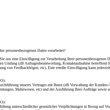
re personenbezogenen Daten verarbeitet?
e uns eine Einwilligung zur Verarbeitung Ihrer personenbezogenen Date
ten Umfang (zB Anfragenbeantwortung, Kontaktaufnahme betreffend fr
ung von Feedbackbögen, etc). Eine erteilte Einwilligung kann jederze
VO):
chführung unseres Vertrages mit Ihnen (zB Verwaltung der Kunden-/Pa
leistungen, Mahnwesen, etc) und der Ausführung Ihrer Aufträge sowie 
VO):
llung unterschiedlicher gesetzlicher Verpflichtungen in Bezug auf V