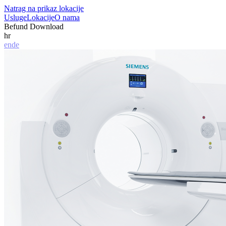
Natrag na prikaz lokacije
Usluge
Lokacije
O nama
Befund Download
hr
en
de