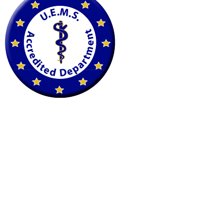
petscan@imaging.at