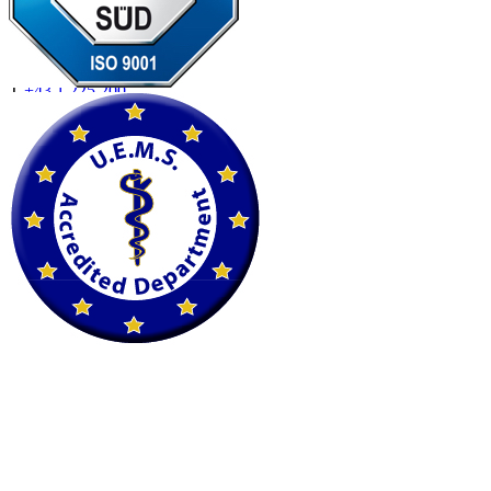
Petscan
Fleischmarkt 19
1010 Wien
T
+43 1 225 200
F
+43 1 225 200 22
petscan@imaging.at