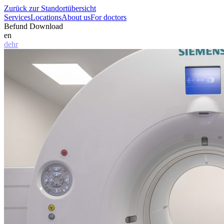
Zurück zur Standortübersicht
Services
Locations
About us
For doctors
Befund Download
en
de
hr