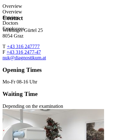
Overview
Overview
Services
Contact
Doctors
Employees
Weblinger Gürtel 25
8054 Graz
T
+43 316 247777
F
+43 316 2477-47
nuk@diagnostikum.at
Opening Times
Mo-Fr 08-16 Uhr
Waiting Time
Depending on the examination