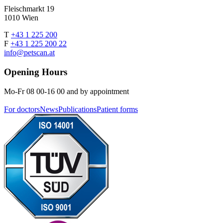
Fleischmarkt 19
1010 Wien
T
+43 1 225 200
F
+43 1 225 200 22
info@petscan.at
Opening Hours
Mo-Fr 08 00-16 00 and by appointment
For doctors
News
Publications
Patient forms