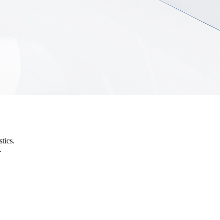
tics.
.