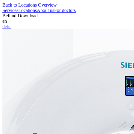
Back to Locations Overview
Services
Locations
About us
For doctors
Befund Download
en
de
hr